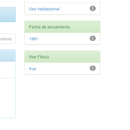
Uso habitacional
1
Fecha de lanzamiento
guiente
1981
1
Has File(s)
true
1