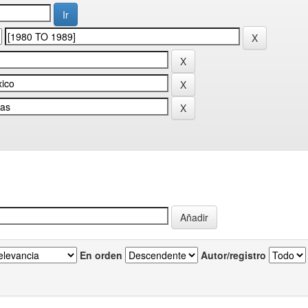
En orden
Autor/registro