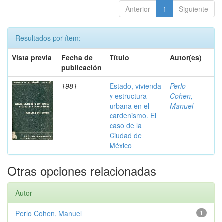
Anterior
1
Siguiente
Resultados por ítem:
Vista previa
Fecha de
Título
Autor(es)
publicación
1981
Estado, vivienda
Perlo
y estructura
Cohen,
urbana en el
Manuel
cardenismo. El
caso de la
Ciudad de
México
Otras opciones relacionadas
Autor
Perlo Cohen, Manuel
1