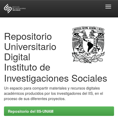
Skip
navigation
Repositorio
Universitario
Digital
Instituto de
Investigaciones Sociales
Un espacio para compartir materiales y recursos digitales
académicos producidos por los investigadores del IIS, en el
proceso de sus diferentes proyectos.
Repositorio del IIS-UNAM