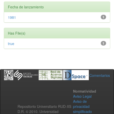
Fecha de lanzamiento
1981
1
Has File(s)
true
1
Comentarios
Normatividad
Aviso Legal
Aviso de
Repositorio Universitario RUD-IIS
privacidad
D.R. © 2010. Universidad
simplificado