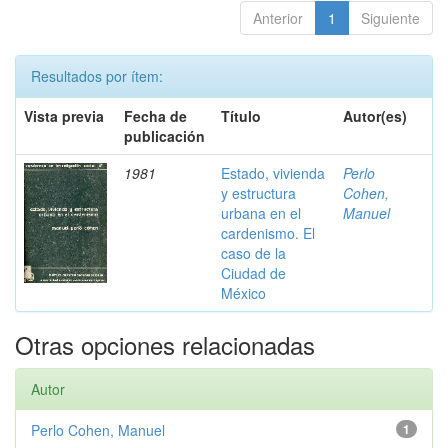
Anterior
1
Siguiente
Resultados por ítem:
Vista previa
Fecha de
Título
Autor(es)
publicación
1981
Estado, vivienda
Perlo
y estructura
Cohen,
urbana en el
Manuel
cardenismo. El
caso de la
Ciudad de
México
Otras opciones relacionadas
Autor
Perlo Cohen, Manuel
1