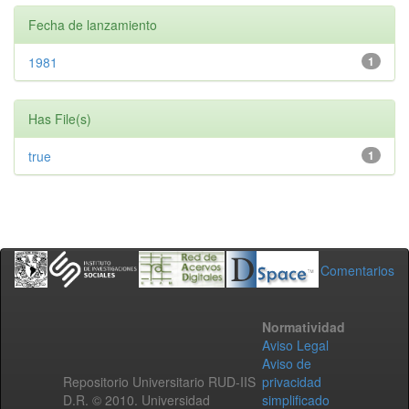
Fecha de lanzamiento
1981
1
Has File(s)
true
1
Comentarios
Normatividad
Aviso Legal
Aviso de
Repositorio Universitario RUD-IIS
privacidad
D.R. © 2010. Universidad
simplificado