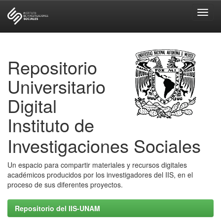
Skip
navigation
Repositorio
Universitario
Digital
Instituto de
Investigaciones Sociales
Un espacio para compartir materiales y recursos digitales
académicos producidos por los investigadores del IIS, en el
proceso de sus diferentes proyectos.
Repositorio del IIS-UNAM