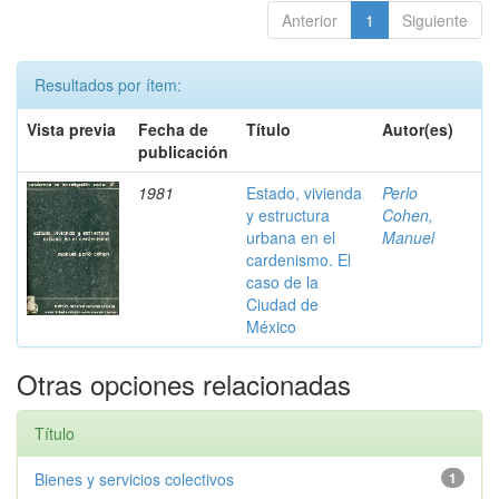
Anterior
1
Siguiente
Resultados por ítem:
Vista previa
Fecha de
Título
Autor(es)
publicación
1981
Estado, vivienda
Perlo
y estructura
Cohen,
urbana en el
Manuel
cardenismo. El
caso de la
Ciudad de
México
Otras opciones relacionadas
Título
Bienes y servicios colectivos
1