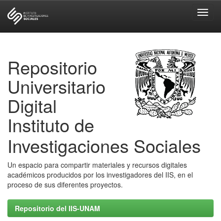
Skip
navigation
Repositorio
Universitario
Digital
Instituto de
Investigaciones Sociales
Un espacio para compartir materiales y recursos digitales
académicos producidos por los investigadores del IIS, en el
proceso de sus diferentes proyectos.
Repositorio del IIS-UNAM