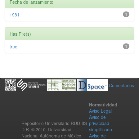
Fecha de lanzamiento
1981
1
Has File(s)
true
1
Comentarios
Normatividad
Aviso Legal
Aviso de
Repositorio Universitario RUD-IIS
privacidad
D.R. © 2010. Universidad
simplificado
Nacional Autónoma de México.
Aviso de