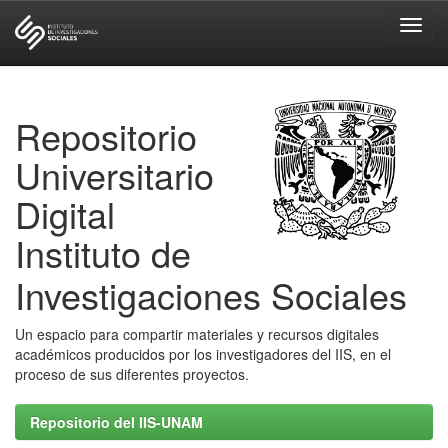
Skip
navigation
Repositorio
Universitario
Digital
Instituto de
Investigaciones Sociales
Un espacio para compartir materiales y recursos digitales
académicos producidos por los investigadores del IIS, en el
proceso de sus diferentes proyectos.
Repositorio del IIS-UNAM