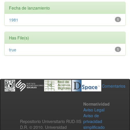
Fecha de lanzamiento
1981
1
Has File(s)
true
1
Comentarios
Normatividad
Aviso Legal
Aviso de
Repositorio Universitario RUD-IIS
privacidad
D.R. © 2010. Universidad
simplificado