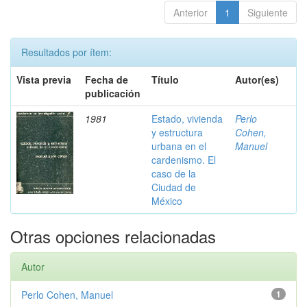
Anterior
1
Siguiente
Resultados por ítem:
Vista previa
Fecha de
Título
Autor(es)
publicación
1981
Estado, vivienda
Perlo
y estructura
Cohen,
urbana en el
Manuel
cardenismo. El
caso de la
Ciudad de
México
Otras opciones relacionadas
Autor
Perlo Cohen, Manuel
1