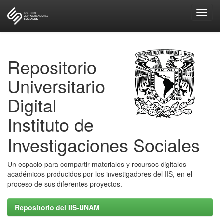
Skip
navigation
Repositorio
Universitario
Digital
Instituto de
Investigaciones Sociales
Un espacio para compartir materiales y recursos digitales
académicos producidos por los investigadores del IIS, en el
proceso de sus diferentes proyectos.
Repositorio del IIS-UNAM