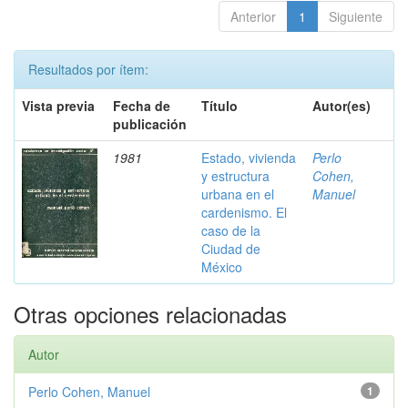
Anterior
1
Siguiente
Resultados por ítem:
Vista previa
Fecha de
Título
Autor(es)
publicación
1981
Estado, vivienda
Perlo
y estructura
Cohen,
urbana en el
Manuel
cardenismo. El
caso de la
Ciudad de
México
Otras opciones relacionadas
Autor
Perlo Cohen, Manuel
1