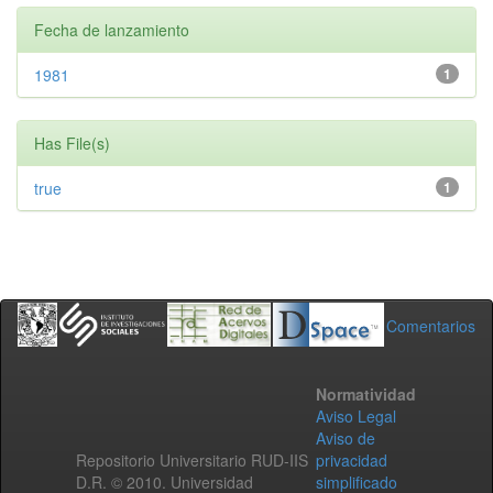
Fecha de lanzamiento
1981
1
Has File(s)
true
1
Comentarios
Normatividad
Aviso Legal
Aviso de
Repositorio Universitario RUD-IIS
privacidad
D.R. © 2010. Universidad
simplificado