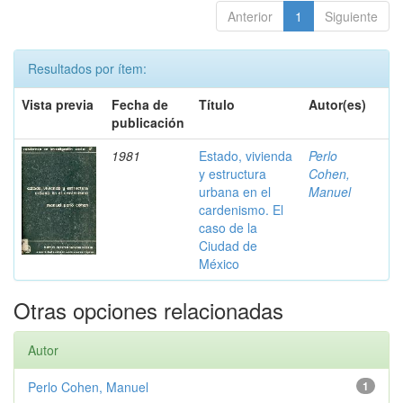
Anterior
1
Siguiente
Resultados por ítem:
Vista previa
Fecha de
Título
Autor(es)
publicación
1981
Estado, vivienda
Perlo
y estructura
Cohen,
urbana en el
Manuel
cardenismo. El
caso de la
Ciudad de
México
Otras opciones relacionadas
Autor
Perlo Cohen, Manuel
1