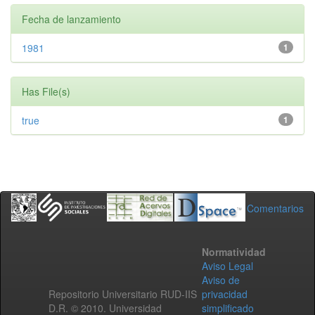
Fecha de lanzamiento
1981
1
Has File(s)
true
1
Comentarios
Normatividad
Aviso Legal
Aviso de
Repositorio Universitario RUD-IIS
privacidad
D.R. © 2010. Universidad
simplificado