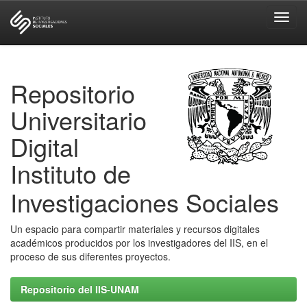
Skip
navigation
Repositorio
Universitario
Digital
Instituto de
Investigaciones Sociales
Un espacio para compartir materiales y recursos digitales
académicos producidos por los investigadores del IIS, en el
proceso de sus diferentes proyectos.
Repositorio del IIS-UNAM