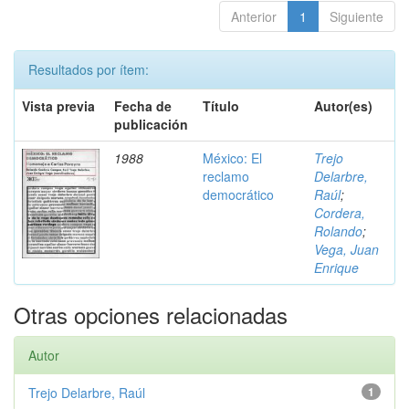
Anterior
1
Siguiente
Resultados por ítem:
Vista previa
Fecha de
Título
Autor(es)
publicación
1988
México: El
Trejo
reclamo
Delarbre,
democrático
Raúl
;
Cordera,
Rolando
;
Vega, Juan
Enrique
Otras opciones relacionadas
Autor
Trejo Delarbre, Raúl
1