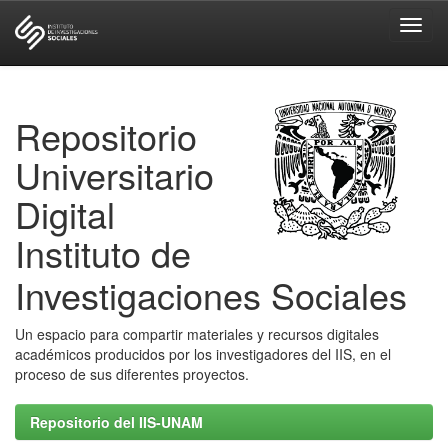
Skip
navigation
Repositorio
Universitario
Digital
Instituto de
Investigaciones Sociales
Un espacio para compartir materiales y recursos digitales
académicos producidos por los investigadores del IIS, en el
proceso de sus diferentes proyectos.
Repositorio del IIS-UNAM