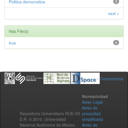
Politica democratica
1
next >
Has File(s)
true
1
Comentarios
Normatividad
Aviso Legal
Aviso de
Repositorio Universitario RUD-IIS
privacidad
D.R. © 2010. Universidad
simplificado
Nacional Autónoma de México.
Aviso de