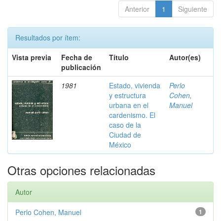
Anterior
1
Siguiente
Resultados por ítem:
Vista previa
Fecha de
Título
Autor(es)
publicación
1981
Estado, vivienda
Perlo
y estructura
Cohen,
urbana en el
Manuel
cardenismo. El
caso de la
Ciudad de
México
Otras opciones relacionadas
Autor
Perlo Cohen, Manuel
1