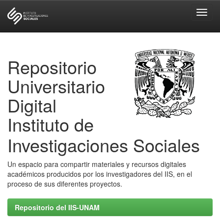
Skip
navigation
Repositorio
Universitario
Digital
Instituto de
Investigaciones Sociales
Un espacio para compartir materiales y recursos digitales
académicos producidos por los investigadores del IIS, en el
proceso de sus diferentes proyectos.
Repositorio del IIS-UNAM