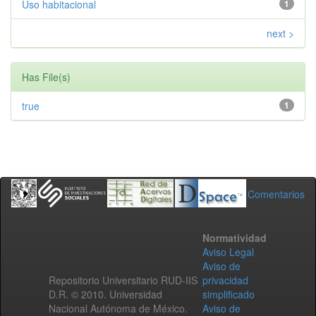
Uso habitacional
1
next >
Has File(s)
true
1
Comentarios
Normatividad
Aviso Legal
Aviso de
Repositorio Universitario RUD-IIS
privacidad
D.R. © 2010. Universidad
simplificado
Nacional Autónoma de México.
Aviso de