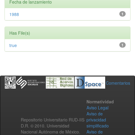
Fecha de lanzamiento
1988
1
Has File(s)
true
1
Comentarios
Normatividad
Aviso Legal
Aviso de
Repositorio Universitario RUD-IIS
privacidad
D.R. © 2010. Universidad
simplificado
Nacional Autónoma de México.
Aviso de