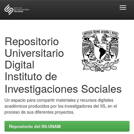
Skip
navigation
Repositorio
Universitario
Digital
Instituto de
Investigaciones Sociales
Un espacio para compartir materiales y recursos digitales
académicos producidos por los investigadores del IIS, en el
proceso de sus diferentes proyectos.
Repositorio del IIS-UNAM