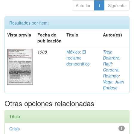
Anterior
1
Siguiente
Resultados por ítem:
Vista previa
Fecha de
Título
Autor(es)
publicación
1988
México: El
Trejo
reclamo
Delarbre,
democrático
Raúl
;
Cordera,
Rolando
;
Vega, Juan
Enrique
Otras opciones relacionadas
Título
Crisis
1