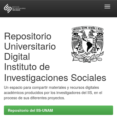
Skip
navigation
Repositorio
Universitario
Digital
Instituto de
Investigaciones Sociales
Un espacio para compartir materiales y recursos digitales
académicos producidos por los investigadores del IIS, en el
proceso de sus diferentes proyectos.
Repositorio del IIS-UNAM