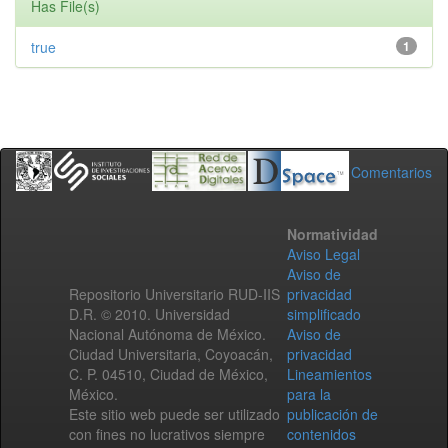
Has File(s)
true
1
Comentarios
Normatividad
Aviso Legal
Aviso de
Repositorio Universitario RUD-IIS
privacidad
D.R. © 2010. Universidad
simplificado
Nacional Autónoma de México.
Aviso de
Ciudad Universitaria, Coyoacán,
privacidad
C. P. 04510, Ciudad de México,
Lineamientos
México.
para la
Este sitio web puede ser utilizado
publicación de
con fines no lucrativos siempre
contenidos