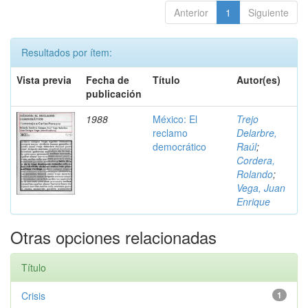
Anterior
1
Siguiente
Resultados por ítem:
Vista previa
Fecha de
Título
Autor(es)
publicación
1988
México: El
Trejo
reclamo
Delarbre,
democrático
Raúl
;
Cordera,
Rolando
;
Vega, Juan
Enrique
Otras opciones relacionadas
Título
Crisis
1