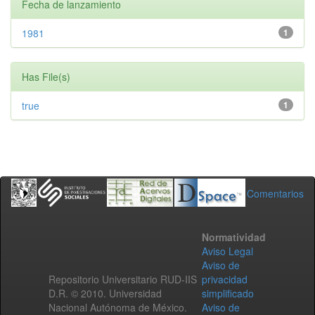
Fecha de lanzamiento
1981
1
Has File(s)
true
1
Comentarios
Normatividad
Aviso Legal
Aviso de
Repositorio Universitario RUD-IIS
privacidad
D.R. © 2010. Universidad
simplificado
Nacional Autónoma de México.
Aviso de