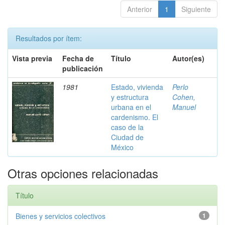
Anterior
1
Siguiente
Resultados por ítem:
Vista previa
Fecha de
Título
Autor(es)
publicación
1981
Estado, vivienda
Perlo
y estructura
Cohen,
urbana en el
Manuel
cardenismo. El
caso de la
Ciudad de
México
Otras opciones relacionadas
Título
Bienes y servicios colectivos
1