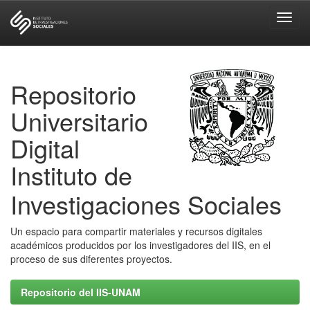
Skip
navigation
Repositorio
Universitario
Digital
Instituto de
Investigaciones Sociales
Un espacio para compartir materiales y recursos digitales
académicos producidos por los investigadores del IIS, en el
proceso de sus diferentes proyectos.
Repositorio del IIS-UNAM