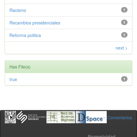
Racismo
1
Recambios presidenciales
1
Reforma politica
1
next >
Has File(s)
true
1
Comentarios
Normatividad