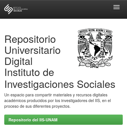
Skip
navigation
Repositorio
Universitario
Digital
Instituto de
Investigaciones Sociales
Un espacio para compartir materiales y recursos digitales
académicos producidos por los investigadores del IIS, en el
proceso de sus diferentes proyectos.
Repositorio del IIS-UNAM