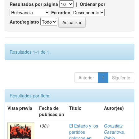
Resultados por página
|
Ordenar por
En orden
Autor/registro
Resultados 1-1 de 1.
Anterior
1
Siguiente
Resultados por ítem:
Vista previa
Fecha de
Título
Autor(es)
publicación
1981
El Estado y los
González
partidos
Casanova,
políticos en
Pablo