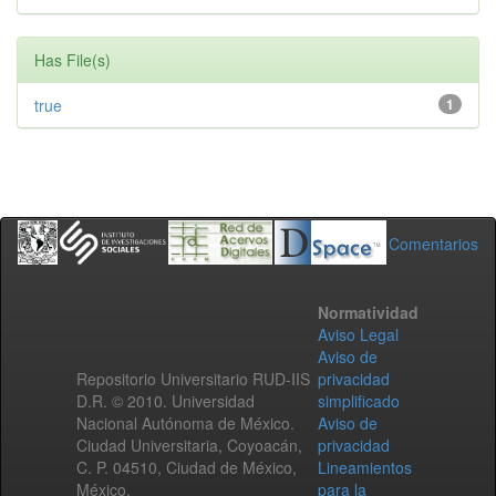
Has File(s)
true
1
Comentarios
Normatividad
Aviso Legal
Aviso de
Repositorio Universitario RUD-IIS
privacidad
D.R. © 2010. Universidad
simplificado
Nacional Autónoma de México.
Aviso de
Ciudad Universitaria, Coyoacán,
privacidad
C. P. 04510, Ciudad de México,
Lineamientos
México.
para la