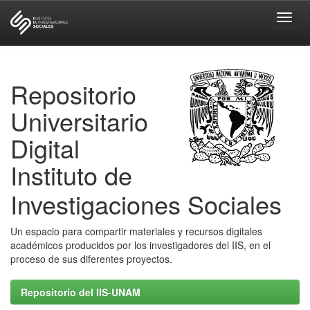
Skip
navigation
Repositorio
Universitario
Digital
Instituto de
Investigaciones Sociales
Un espacio para compartir materiales y recursos digitales
académicos producidos por los investigadores del IIS, en el
proceso de sus diferentes proyectos.
Repositorio del IIS-UNAM