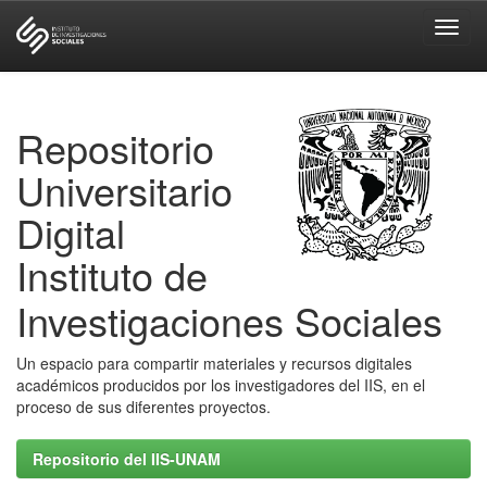
Skip
navigation
Repositorio
Universitario
Digital
Instituto de
Investigaciones Sociales
Un espacio para compartir materiales y recursos digitales
académicos producidos por los investigadores del IIS, en el
proceso de sus diferentes proyectos.
Repositorio del IIS-UNAM