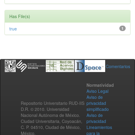
Has File(s)
true
1
Comentarios
Normatividad
Aviso Legal
Aviso de
Repositorio Universitario RUD-IIS
privacidad
D.R. © 2010. Universidad
simplificado
Nacional Autónoma de México.
Aviso de
Ciudad Universitaria, Coyoacán,
privacidad
C. P. 04510, Ciudad de México,
Lineamientos
México.
para la