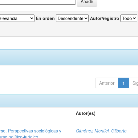
En orden
Autor/registro
Anterior
1
Si
Autor(es)
rso. Perspectivas sociológicas y
Giménez Montiel, Gilberto
rso político-jurídico