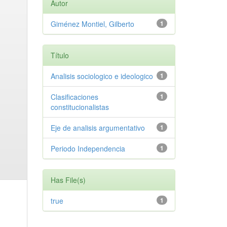
Autor
Giménez Montiel, Gilberto
1
Título
Analisis sociologico e ideologico
1
Clasificaciones
1
constitucionalistas
Eje de analisis argumentativo
1
Periodo Independencia
1
Has File(s)
true
1