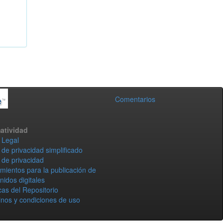
Comentarios
atividad
 Legal
 de privacidad simplificado
 de privacidad
mientos para la publicación de
nidos digitales
icas del Repositorio
nos y condiciones de uso