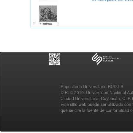
Repositorio Universitario RUD-IIS
D.R. © 2010. Universidad Nacional A
Ciudad Universitaria, Coyoacán, C. P.
Este sitio web puede ser utilizado con 
que se cite la fuente de conformidad 