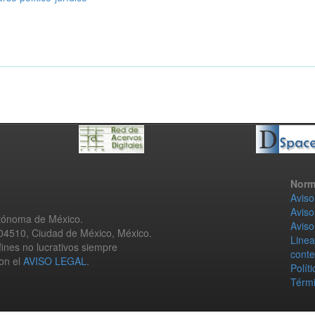
Norm
Aviso
Aviso
utónoma de México.
Aviso
 04510, Ciudad de México, México.
Linea
fines no lucrativos siempre
conte
con el
AVISO LEGAL
.
Polít
Térmi