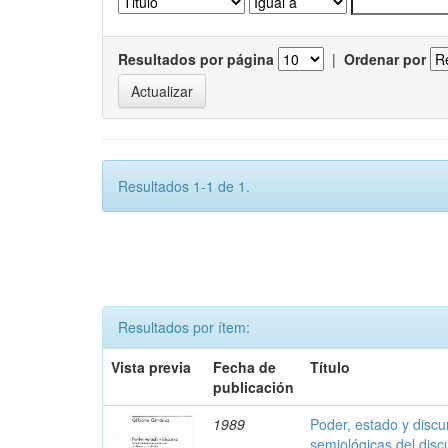
Resultados por página
|
Ordenar por
Resultados 1-1 de 1.
Resultados por ítem:
Vista previa
Fecha de
Título
publicación
1989
Poder, estado y discu
semiológicas del discu