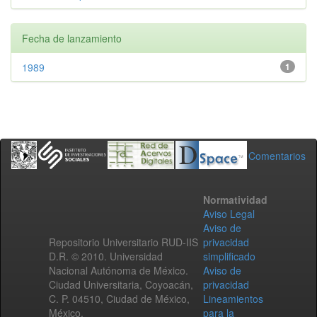
Fecha de lanzamiento
1989
1
Comentarios
Normatividad
Aviso Legal
Aviso de
Repositorio Universitario RUD-IIS
privacidad
D.R. © 2010. Universidad
simplificado
Nacional Autónoma de México.
Aviso de
Ciudad Universitaria, Coyoacán,
privacidad
C. P. 04510, Ciudad de México,
Lineamientos
México.
para la