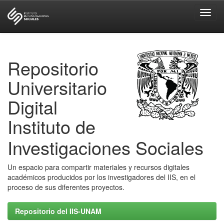
Skip
navigation
Repositorio
Universitario
Digital
Instituto de
Investigaciones Sociales
Un espacio para compartir materiales y recursos digitales
académicos producidos por los investigadores del IIS, en el
proceso de sus diferentes proyectos.
Repositorio del IIS-UNAM