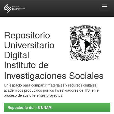
Skip
navigation
Repositorio
Universitario
Digital
Instituto de
Investigaciones Sociales
Un espacio para compartir materiales y recursos digitales
académicos producidos por los investigadores del IIS, en el
proceso de sus diferentes proyectos.
Repositorio del IIS-UNAM