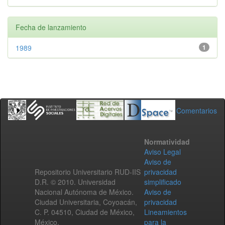
Fecha de lanzamiento
1989
1
Comentarios
Normatividad
Aviso Legal
Aviso de
Repositorio Universitario RUD-IIS
privacidad
D.R. © 2010. Universidad
simplificado
Nacional Autónoma de México.
Aviso de
Ciudad Universitaria, Coyoacán,
privacidad
C. P. 04510, Ciudad de México,
Lineamientos
México.
para la