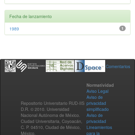
Fecha de lanzamiento
1989
1
Comentarios
Normatividad
Aviso Legal
Aviso de
Repositorio Universitario RUD-IIS
privacidad
D.R. © 2010. Universidad
simplificado
Nacional Autónoma de México.
Aviso de
Ciudad Universitaria, Coyoacán,
privacidad
C. P. 04510, Ciudad de México,
Lineamientos
México.
para la