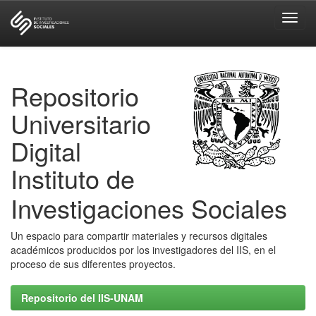
Skip
navigation
Repositorio
Universitario
Digital
Instituto de
Investigaciones Sociales
Un espacio para compartir materiales y recursos digitales
académicos producidos por los investigadores del IIS, en el
proceso de sus diferentes proyectos.
Repositorio del IIS-UNAM