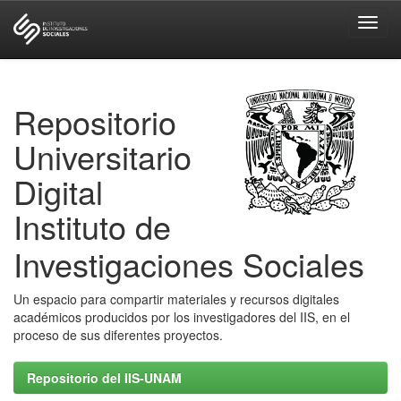
Skip
navigation
Repositorio
Universitario
Digital
Instituto de
Investigaciones Sociales
Un espacio para compartir materiales y recursos digitales
académicos producidos por los investigadores del IIS, en el
proceso de sus diferentes proyectos.
Repositorio del IIS-UNAM