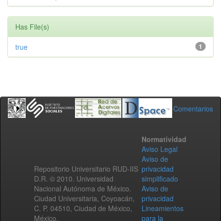
Has File(s)
true
1
Comentarios
Normatividad
Aviso Legal
Aviso de
Repositorio Universitario RUD-IIS
privacidad
D.R. © 2010. Universidad
simplificado
Nacional Autónoma de México.
Aviso de
Ciudad Universitaria, Coyoacán,
privacidad
C. P. 04510, Ciudad de México,
Lineamientos
México.
para la