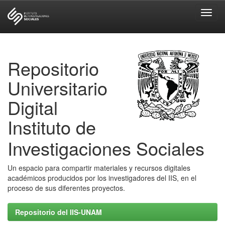
Skip
navigation
Repositorio
Universitario
Digital
Instituto de
Investigaciones Sociales
Un espacio para compartir materiales y recursos digitales
académicos producidos por los investigadores del IIS, en el
proceso de sus diferentes proyectos.
Repositorio del IIS-UNAM