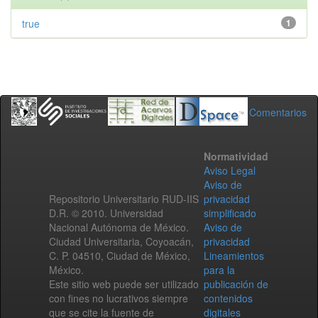
true
1
Comentarios
Normatividad
Aviso Legal
Aviso de
Repositorio Universitario RUD-IIS
privacidad
D.R. © 2010. Universidad
simplificado
Nacional Autónoma de México.
Aviso de
Ciudad Universitaria, Coyoacán,
privacidad
C. P. 04510, Ciudad de México,
Lineamientos
México.
para la
Este sitio web puede ser utilizado
publicación de
con fines no lucrativos siempre
contenidos
que se cite la fuente de
digitales