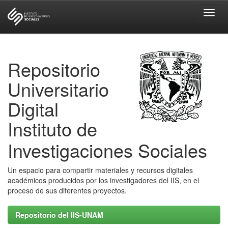
Skip
navigation
Repositorio
Universitario
Digital
Instituto de
Investigaciones Sociales
Un espacio para compartir materiales y recursos digitales
académicos producidos por los investigadores del IIS, en el
proceso de sus diferentes proyectos.
Repositorio del IIS-UNAM