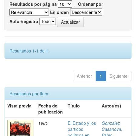
Resultados por página
|
Ordenar por
En orden
Autor/registro
Resultados 1-1 de 1.
Anterior
1
Siguiente
Resultados por ítem:
Vista previa
Fecha de
Título
Autor(es)
publicación
1981
El Estado y los
González
partidos
Casanova,
políticos en
Pablo