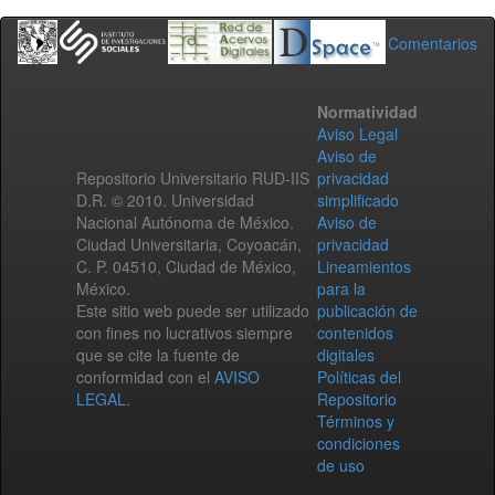
Comentarios
Normatividad
Aviso Legal
Aviso de
Repositorio Universitario RUD-IIS
privacidad
D.R. © 2010. Universidad
simplificado
Nacional Autónoma de México.
Aviso de
Ciudad Universitaria, Coyoacán,
privacidad
C. P. 04510, Ciudad de México,
Lineamientos
México.
para la
Este sitio web puede ser utilizado
publicación de
con fines no lucrativos siempre
contenidos
que se cite la fuente de
digitales
conformidad con el
AVISO
Políticas del
LEGAL
.
Repositorio
Términos y
condiciones
de uso