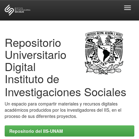
Skip
navigation
Repositorio
Universitario
Digital
Instituto de
Investigaciones Sociales
Un espacio para compartir materiales y recursos digitales
académicos producidos por los investigadores del IIS, en el
proceso de sus diferentes proyectos.
Repositorio del IIS-UNAM