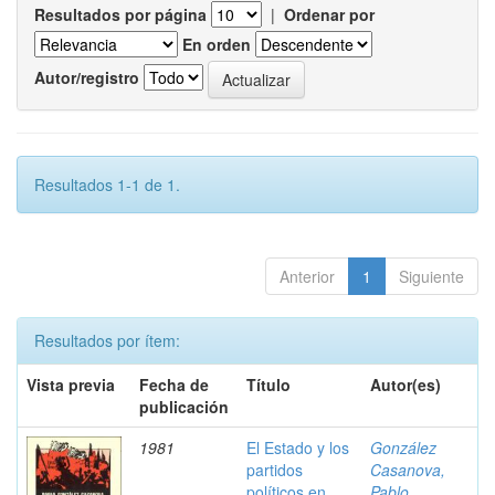
Resultados por página
|
Ordenar por
En orden
Autor/registro
Resultados 1-1 de 1.
Anterior
1
Siguiente
Resultados por ítem:
Vista previa
Fecha de
Título
Autor(es)
publicación
1981
El Estado y los
González
partidos
Casanova,
políticos en
Pablo