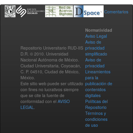
Comentarios
Normatividad
Aviso Legal
Aviso de
Repositorio Universitario RUD-IIS
privacidad
D.R. © 2010. Universidad
simplificado
Nacional Autónoma de México.
Aviso de
Ciudad Universitaria, Coyoacán,
privacidad
C. P. 04510, Ciudad de México,
Lineamientos
México.
para la
Este sitio web puede ser utilizado
publicación de
con fines no lucrativos siempre
contenidos
que se cite la fuente de
digitales
conformidad con el
AVISO
Políticas del
LEGAL
.
Repositorio
Términos y
condiciones
de uso