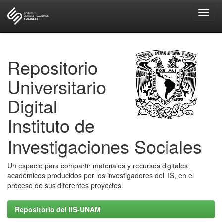
Skip
navigation
Repositorio
Universitario
Digital
Instituto de
Investigaciones Sociales
Un espacio para compartir materiales y recursos digitales
académicos producidos por los investigadores del IIS, en el
proceso de sus diferentes proyectos.
Repositorio del IIS-UNAM