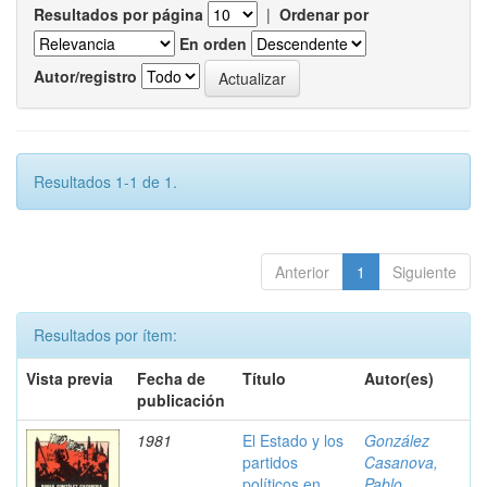
Resultados por página
|
Ordenar por
En orden
Autor/registro
Resultados 1-1 de 1.
Anterior
1
Siguiente
Resultados por ítem:
Vista previa
Fecha de
Título
Autor(es)
publicación
1981
El Estado y los
González
partidos
Casanova,
políticos en
Pablo