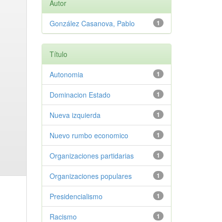
Autor
González Casanova, Pablo
1
Título
Autonomia
1
Dominacion Estado
1
Nueva izquierda
1
Nuevo rumbo economico
1
Organizaciones partidarias
1
Organizaciones populares
1
Presidencialismo
1
Racismo
1