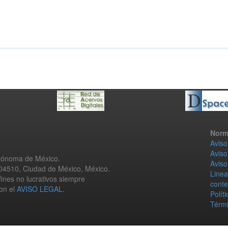
Norm
Aviso
Aviso
utónoma de México.
Aviso
 04510, Ciudad de México, México.
Linea
fines no lucrativos siempre
conte
con el
AVISO LEGAL
.
Polít
Térmi