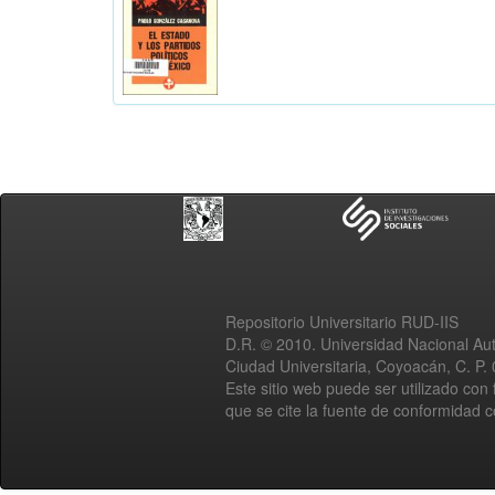
Repositorio Universitario RUD-IIS
D.R. © 2010. Universidad Nacional A
Ciudad Universitaria, Coyoacán, C. P.
Este sitio web puede ser utilizado con 
que se cite la fuente de conformidad 