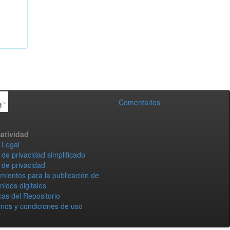
Comentarios
atividad
 Legal
 de privacidad simplificado
 de privacidad
mientos para la publicación de
nidos digitales
icas del Repositorio
nos y condiciones de uso