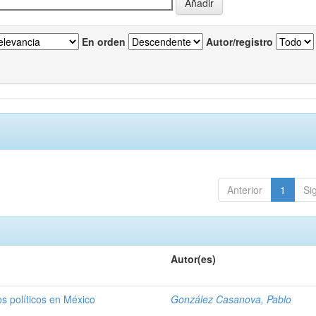
En orden
Autor/registro
Anterior
1
Si
Autor(es)
os políticos en México
González Casanova, Pablo