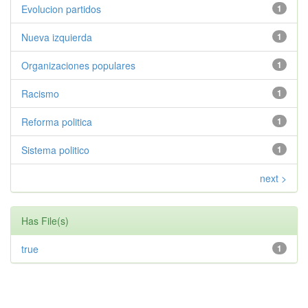
Evolucion partidos
1
Nueva izquierda
1
Organizaciones populares
1
Racismo
1
Reforma politica
1
Sistema politico
1
next >
Has File(s)
true
1