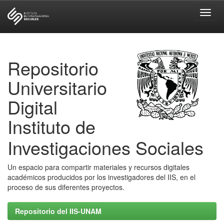
Skip
navigation
Repositorio
Universitario
Digital
Instituto de
Investigaciones Sociales
Un espacio para compartir materiales y recursos digitales
académicos producidos por los investigadores del IIS, en el
proceso de sus diferentes proyectos.
Repositorio del IIS-UNAM