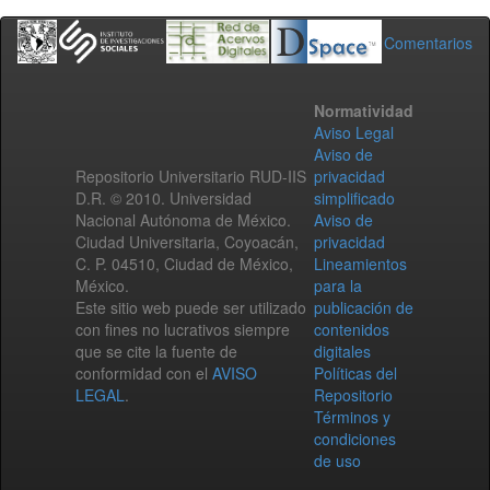
Comentarios
Normatividad
Aviso Legal
Aviso de
Repositorio Universitario RUD-IIS
privacidad
D.R. © 2010. Universidad
simplificado
Nacional Autónoma de México.
Aviso de
Ciudad Universitaria, Coyoacán,
privacidad
C. P. 04510, Ciudad de México,
Lineamientos
México.
para la
Este sitio web puede ser utilizado
publicación de
con fines no lucrativos siempre
contenidos
que se cite la fuente de
digitales
conformidad con el
AVISO
Políticas del
LEGAL
.
Repositorio
Términos y
condiciones
de uso