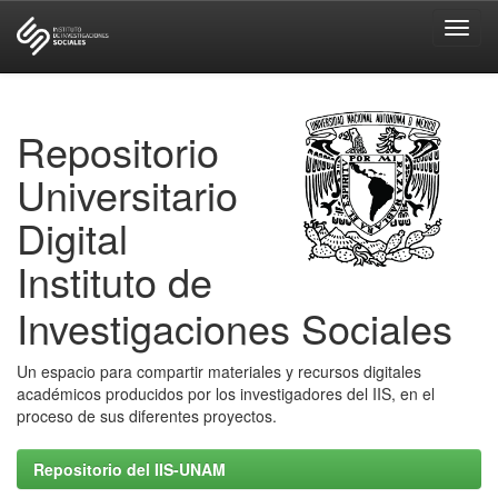
Skip
navigation
Repositorio
Universitario
Digital
Instituto de
Investigaciones Sociales
Un espacio para compartir materiales y recursos digitales
académicos producidos por los investigadores del IIS, en el
proceso de sus diferentes proyectos.
Repositorio del IIS-UNAM