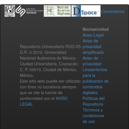
Comentarios
Normatividad
Aviso Legal
Aviso de
Repositorio Universitario RUD-IIS
privacidad
D.R. © 2010. Universidad
simplificado
Nacional Autónoma de México.
Aviso de
Ciudad Universitaria, Coyoacán,
privacidad
C. P. 04510, Ciudad de México,
Lineamientos
México.
para la
Este sitio web puede ser utilizado
publicación de
con fines no lucrativos siempre
contenidos
que se cite la fuente de
digitales
conformidad con el
AVISO
Políticas del
LEGAL
.
Repositorio
Términos y
condiciones
de uso