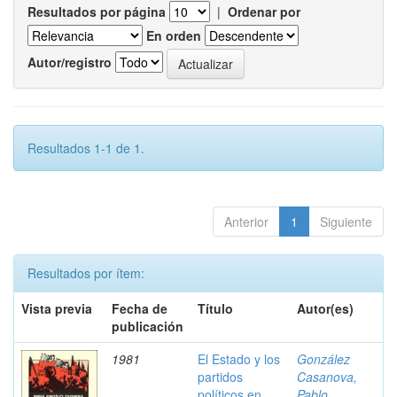
Resultados por página
|
Ordenar por
En orden
Autor/registro
Resultados 1-1 de 1.
Anterior
1
Siguiente
Resultados por ítem:
Vista previa
Fecha de
Título
Autor(es)
publicación
1981
El Estado y los
González
partidos
Casanova,
políticos en
Pablo