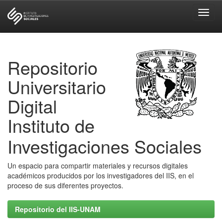
Skip
navigation
Repositorio
Universitario
Digital
Instituto de
Investigaciones Sociales
Un espacio para compartir materiales y recursos digitales
académicos producidos por los investigadores del IIS, en el
proceso de sus diferentes proyectos.
Repositorio del IIS-UNAM