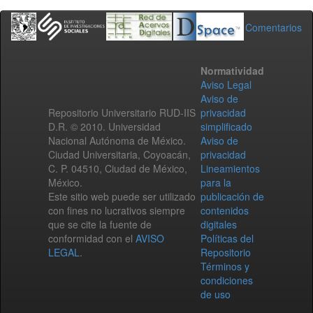
Comentarios
Normatividad
Aviso Legal
Aviso de
Repositorio Universitario RUD-IIS
privacidad
D.R. © 2010. Universidad
simplificado
Nacional Autónoma de México.
Aviso de
Ciudad Universitaria, Coyoacán,
privacidad
C. P. 04510, Ciudad de México,
Lineamientos
México.
para la
Este sitio web puede ser utilizado
publicación de
con fines no lucrativos siempre
contenidos
que se cite la fuente de
digitales
conformidad con el
AVISO
Políticas del
LEGAL
.
Repositorio
Términos y
condiciones
de uso