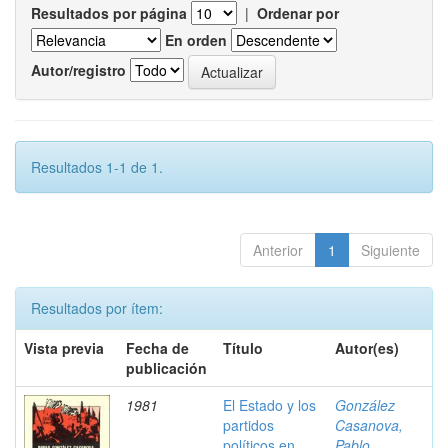
Resultados por página
|
Ordenar por
En orden
Autor/registro
Resultados 1-1 de 1.
Anterior
1
Siguiente
Resultados por ítem:
Vista previa
Fecha de
Título
Autor(es)
publicación
1981
El Estado y los
González
partidos
Casanova,
políticos en
Pablo