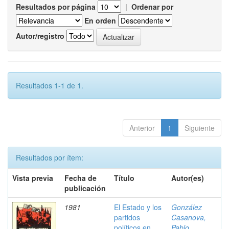
Resultados por página
|
Ordenar por
En orden
Autor/registro
Resultados 1-1 de 1.
Anterior
1
Siguiente
Resultados por ítem:
Vista previa
Fecha de
Título
Autor(es)
publicación
1981
El Estado y los
González
partidos
Casanova,
políticos en
Pablo