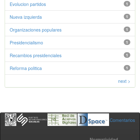
Evolucion partidos
1
Nueva izquierda
1
Organizaciones populares
1
Presidencialismo
1
Recambios presidenciales
1
Reforma politica
1
next >
Comentarios
Normatividad