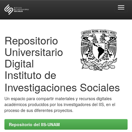
Skip
navigation
Repositorio
Universitario
Digital
Instituto de
Investigaciones Sociales
Un espacio para compartir materiales y recursos digitales
académicos producidos por los investigadores del IIS, en el
proceso de sus diferentes proyectos.
Repositorio del IIS-UNAM