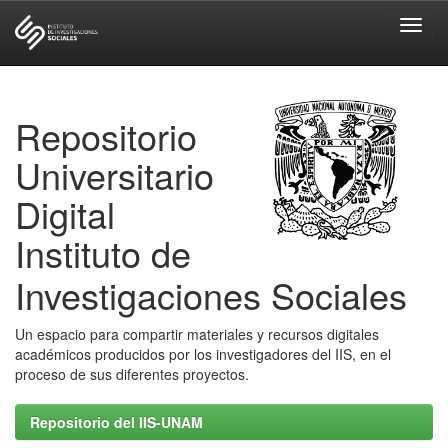
Skip
navigation
Repositorio
Universitario
Digital
Instituto de
Investigaciones Sociales
Un espacio para compartir materiales y recursos digitales
académicos producidos por los investigadores del IIS, en el
proceso de sus diferentes proyectos.
Repositorio del IIS-UNAM