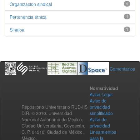
Organizacion sindical
1
Pertenencia etnica
1
Sinaloa
1
Comentarios
Normatividad
Aviso Legal
Aviso de
Repositorio Universitario RUD-IIS
privacidad
D.R. © 2010. Universidad
simplificado
Nacional Autónoma de México.
Aviso de
Ciudad Universitaria, Coyoacán,
privacidad
C. P. 04510, Ciudad de México,
Lineamientos
México.
para la