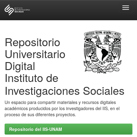
Skip
navigation
Repositorio
Universitario
Digital
Instituto de
Investigaciones Sociales
Un espacio para compartir materiales y recursos digitales
académicos producidos por los investigadores del IIS, en el
proceso de sus diferentes proyectos.
Repositorio del IIS-UNAM