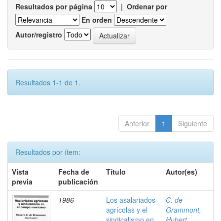
Resultados por página
|
Ordenar por
En orden
Autor/registro
Resultados 1-1 de 1.
Anterior
1
Siguiente
Resultados por ítem:
Vista
Fecha de
Título
Autor(es)
previa
publicación
1986
Los asalariados
C. de
agrícolas y el
Grammont,
sindicalismo en
Hubert