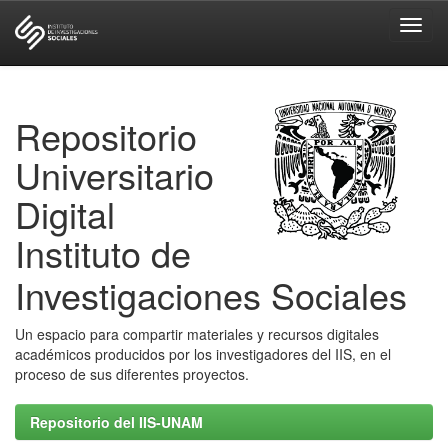
Skip
navigation
Repositorio
Universitario
Digital
Instituto de
Investigaciones Sociales
Un espacio para compartir materiales y recursos digitales
académicos producidos por los investigadores del IIS, en el
proceso de sus diferentes proyectos.
Repositorio del IIS-UNAM