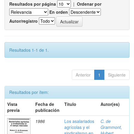
Resultados por página
|
Ordenar por
En orden
Autor/registro
Resultados 1-1 de 1.
Anterior
1
Siguiente
Resultados por ítem:
Vista
Fecha de
Título
Autor(es)
previa
publicación
1986
Los asalariados
C. de
agrícolas y el
Grammont,
sindicalismo en
Hubert