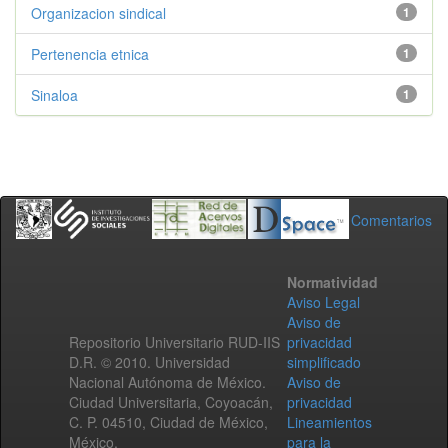
Organizacion sindical
1
Pertenencia etnica
1
Sinaloa
1
Comentarios
Normatividad
Aviso Legal
Aviso de
Repositorio Universitario RUD-IIS
privacidad
D.R. © 2010. Universidad
simplificado
Nacional Autónoma de México.
Aviso de
Ciudad Universitaria, Coyoacán,
privacidad
C. P. 04510, Ciudad de México,
Lineamientos
México.
para la