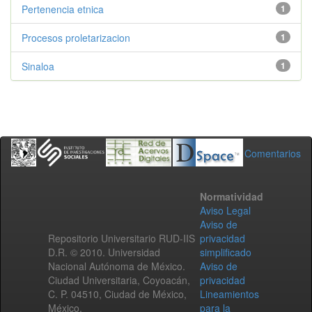
Pertenencia etnica
1
Procesos proletarizacion
1
Sinaloa
1
Comentarios
Normatividad
Aviso Legal
Aviso de
Repositorio Universitario RUD-IIS
privacidad
D.R. © 2010. Universidad
simplificado
Nacional Autónoma de México.
Aviso de
Ciudad Universitaria, Coyoacán,
privacidad
C. P. 04510, Ciudad de México,
Lineamientos
México.
para la