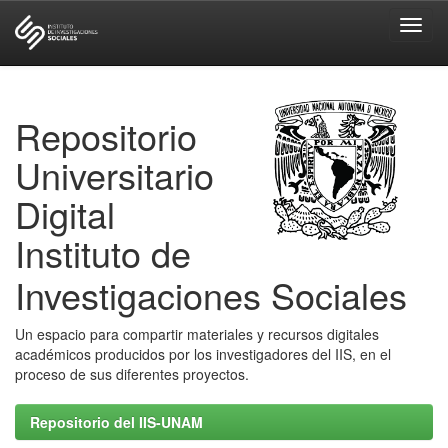
Skip
navigation
Repositorio
Universitario
Digital
Instituto de
Investigaciones Sociales
Un espacio para compartir materiales y recursos digitales
académicos producidos por los investigadores del IIS, en el
proceso de sus diferentes proyectos.
Repositorio del IIS-UNAM