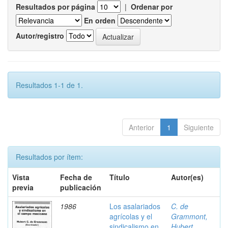
Resultados por página
|
Ordenar por
En orden
Autor/registro
Resultados 1-1 de 1.
Anterior
1
Siguiente
Resultados por ítem:
Vista
Fecha de
Título
Autor(es)
previa
publicación
1986
Los asalariados
C. de
agrícolas y el
Grammont,
sindicalismo en
Hubert