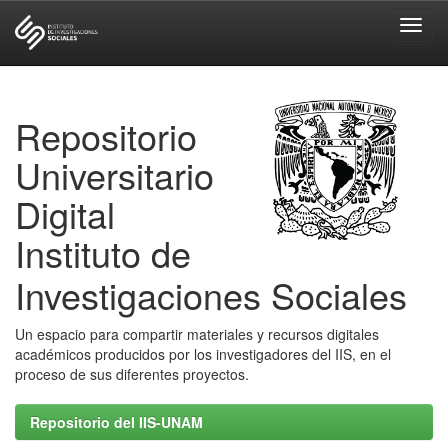
Skip
navigation
Repositorio
Universitario
Digital
Instituto de
Investigaciones Sociales
Un espacio para compartir materiales y recursos digitales
académicos producidos por los investigadores del IIS, en el
proceso de sus diferentes proyectos.
Repositorio del IIS-UNAM