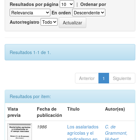
Resultados por página
|
Ordenar por
En orden
Autor/registro
Resultados 1-1 de 1.
Anterior
1
Siguiente
Resultados por ítem:
Vista
Fecha de
Título
Autor(es)
previa
publicación
1986
Los asalariados
C. de
agrícolas y el
Grammont,
sindicalismo en
Hubert