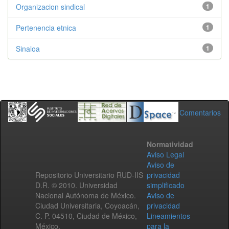
Organizacion sindical
1
Pertenencia etnica
1
Sinaloa
1
Comentarios
Normatividad
Aviso Legal
Aviso de
Repositorio Universitario RUD-IIS
privacidad
D.R. © 2010. Universidad
simplificado
Nacional Autónoma de México.
Aviso de
Ciudad Universitaria, Coyoacán,
privacidad
C. P. 04510, Ciudad de México,
Lineamientos
México.
para la