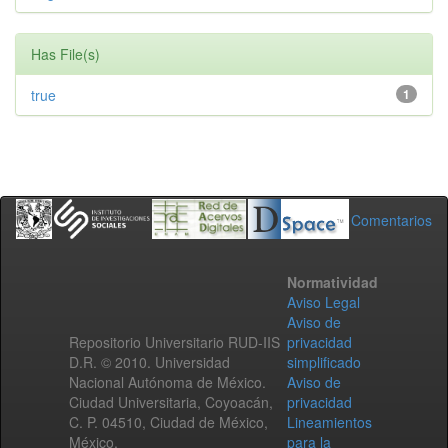
Has File(s)
true
1
Comentarios
Normatividad
Aviso Legal
Aviso de
Repositorio Universitario RUD-IIS
privacidad
D.R. © 2010. Universidad
simplificado
Nacional Autónoma de México.
Aviso de
Ciudad Universitaria, Coyoacán,
privacidad
C. P. 04510, Ciudad de México,
Lineamientos
México.
para la