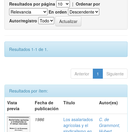
Resultados por página
|
Ordenar por
En orden
Autor/registro
Resultados 1-1 de 1.
Anterior
1
Siguiente
Resultados por ítem:
Vista
Fecha de
Título
Autor(es)
previa
publicación
1986
Los asalariados
C. de
agrícolas y el
Grammont,
sindicalismo en
Hubert