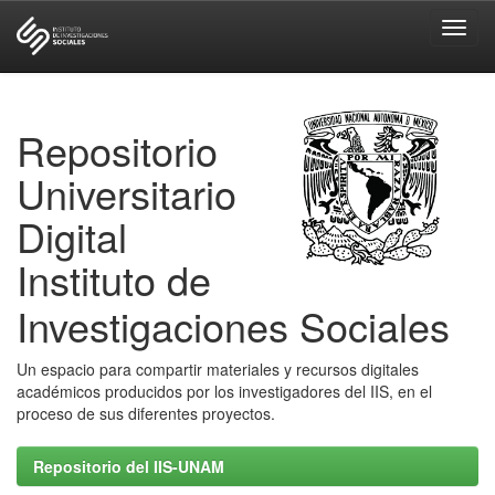
Skip
navigation
Repositorio
Universitario
Digital
Instituto de
Investigaciones Sociales
Un espacio para compartir materiales y recursos digitales
académicos producidos por los investigadores del IIS, en el
proceso de sus diferentes proyectos.
Repositorio del IIS-UNAM