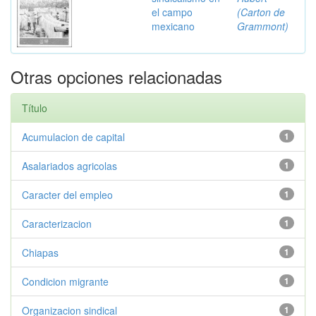
el campo
(Carton de
mexicano
Grammont)
Otras opciones relacionadas
Título
Acumulacion de capital
1
Asalariados agricolas
1
Caracter del empleo
1
Caracterizacion
1
Chiapas
1
Condicion migrante
1
Organizacion sindical
1