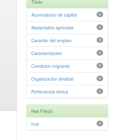
Título
Acumulacion de capital
1
Asalariados agricolas
1
Caracter del empleo
1
Caracterizacion
1
Condicion migrante
1
Organizacion sindical
1
Pertenencia etnica
1
Has File(s)
true
1