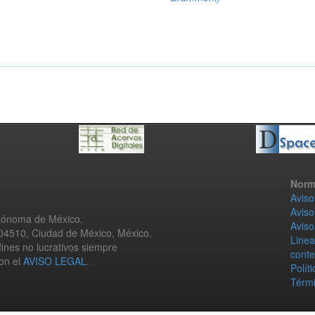
Norm
Aviso
Aviso
utónoma de México.
Aviso
 04510, Ciudad de México, México.
Linea
fines no lucrativos siempre
conte
con el
AVISO LEGAL
.
Polít
Térmi