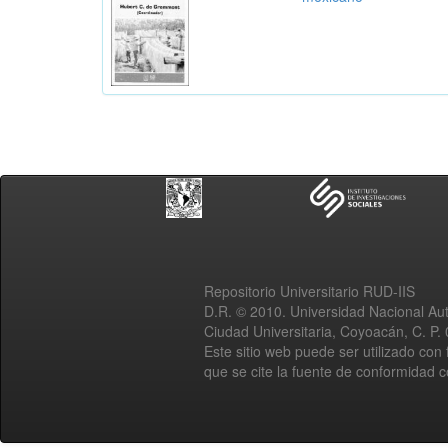
Repositorio Universitario RUD-IIS
D.R. © 2010. Universidad Nacional A
Ciudad Universitaria, Coyoacán, C. P.
Este sitio web puede ser utilizado con 
que se cite la fuente de conformidad 