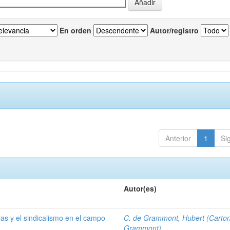
En orden
Autor/registro
Anterior
1
Si
Autor(es)
las y el sindicalismo en el campo
C. de Grammont, Hubert (Carto
Grammont)