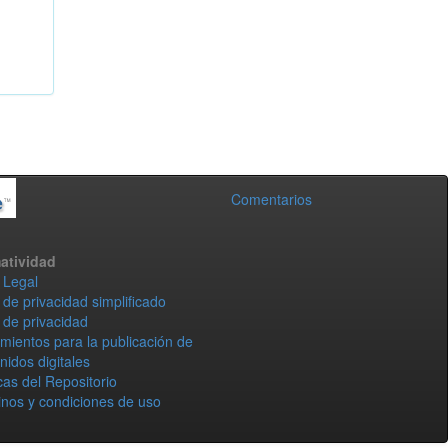
Comentarios
atividad
 Legal
 de privacidad simplificado
 de privacidad
mientos para la publicación de
nidos digitales
icas del Repositorio
nos y condiciones de uso