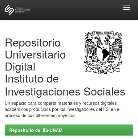
Skip
navigation
Repositorio
Universitario
Digital
Instituto de
Investigaciones Sociales
Un espacio para compartir materiales y recursos digitales
académicos producidos por los investigadores del IIS, en el
proceso de sus diferentes proyectos.
Repositorio del IIS-UNAM