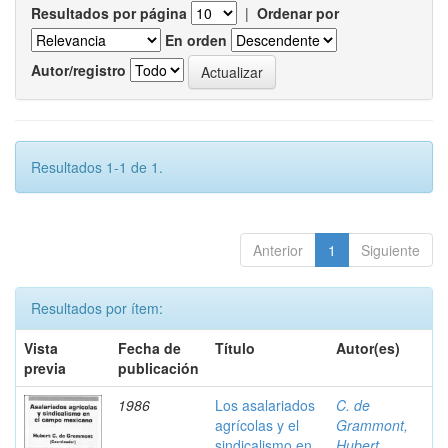
Resultados por página
|
Ordenar por
En orden
Autor/registro
Resultados 1-1 de 1.
Anterior
1
Siguiente
Resultados por ítem:
Vista
Fecha de
Título
Autor(es)
previa
publicación
1986
Los asalariados
C. de
agrícolas y el
Grammont,
sindicalismo en
Hubert