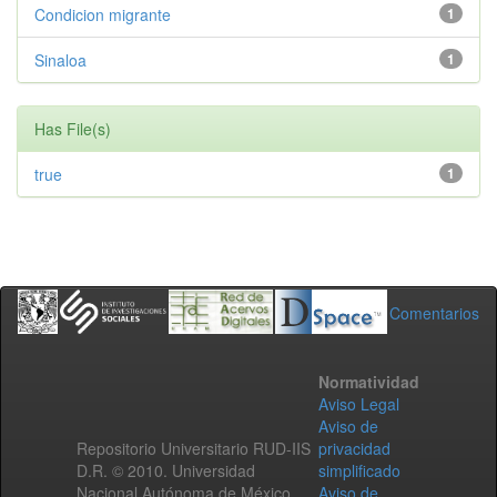
Condicion migrante
1
Sinaloa
1
Has File(s)
true
1
Comentarios
Normatividad
Aviso Legal
Aviso de
Repositorio Universitario RUD-IIS
privacidad
D.R. © 2010. Universidad
simplificado
Nacional Autónoma de México.
Aviso de