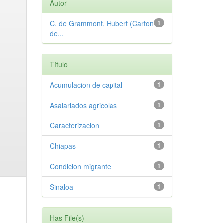
Autor
C. de Grammont, Hubert (Carton
1
de...
Título
Acumulacion de capital
1
Asalariados agricolas
1
Caracterizacion
1
Chiapas
1
Condicion migrante
1
Sinaloa
1
Has File(s)