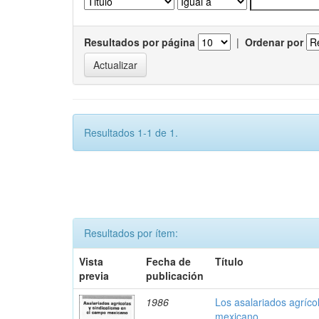
Resultados por página
|
Ordenar por
Resultados 1-1 de 1.
Resultados por ítem:
Vista
Fecha de
Título
previa
publicación
1986
Los asalariados agríco
mexicano