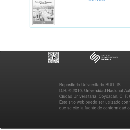
Repositorio Universitario RUD-IIS
D.R. © 2010. Universidad Nacional A
Ciudad Universitaria, Coyoacán, C. P.
Este sitio web puede ser utilizado con 
que se cite la fuente de conformidad 