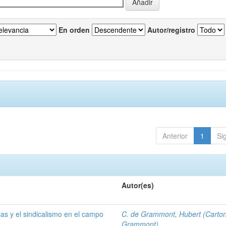
En orden
Autor/registro
Anterior
1
Si
Autor(es)
las y el sindicalismo en el campo
C. de Grammont, Hubert (Carto
Grammont)