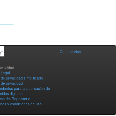
Comentarios
atividad
 Legal
 de privacidad simplificado
 de privacidad
mientos para la publicación de
nidos digitales
icas del Repositorio
nos y condiciones de uso