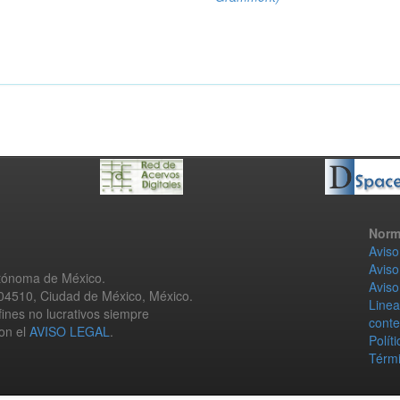
Norm
Aviso
Aviso
utónoma de México.
Aviso
 04510, Ciudad de México, México.
Linea
fines no lucrativos siempre
conte
con el
AVISO LEGAL
.
Polít
Térmi