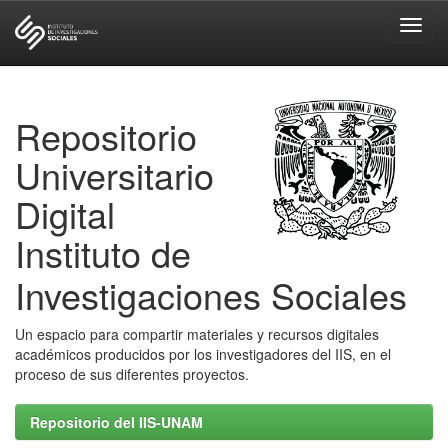
Skip
navigation
Repositorio
Universitario
Digital
Instituto de
Investigaciones Sociales
Un espacio para compartir materiales y recursos digitales
académicos producidos por los investigadores del IIS, en el
proceso de sus diferentes proyectos.
Repositorio del IIS-UNAM