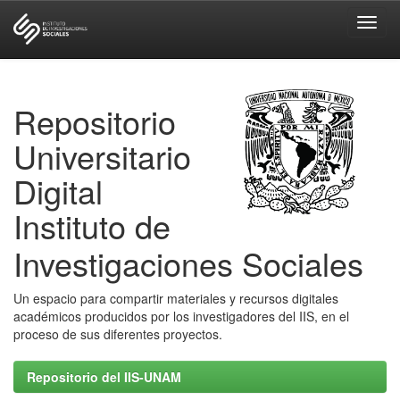
Skip
navigation
Repositorio
Universitario
Digital
Instituto de
Investigaciones Sociales
Un espacio para compartir materiales y recursos digitales
académicos producidos por los investigadores del IIS, en el
proceso de sus diferentes proyectos.
Repositorio del IIS-UNAM