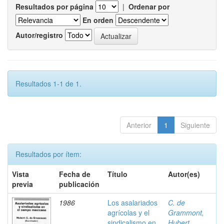
Resultados por página
|
Ordenar por
En orden
Autor/registro
Resultados 1-1 de 1.
Anterior
1
Siguiente
Resultados por ítem:
Vista
Fecha de
Título
Autor(es)
previa
publicación
1986
Los asalariados
C. de
agrícolas y el
Grammont,
sindicalismo en
Hubert