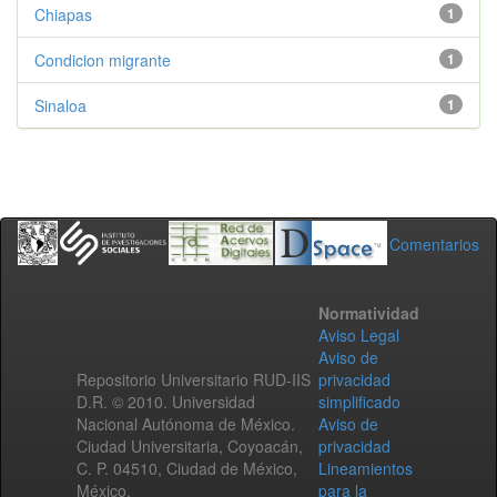
Chiapas
1
Condicion migrante
1
Sinaloa
1
Comentarios
Normatividad
Aviso Legal
Aviso de
Repositorio Universitario RUD-IIS
privacidad
D.R. © 2010. Universidad
simplificado
Nacional Autónoma de México.
Aviso de
Ciudad Universitaria, Coyoacán,
privacidad
C. P. 04510, Ciudad de México,
Lineamientos
México.
para la