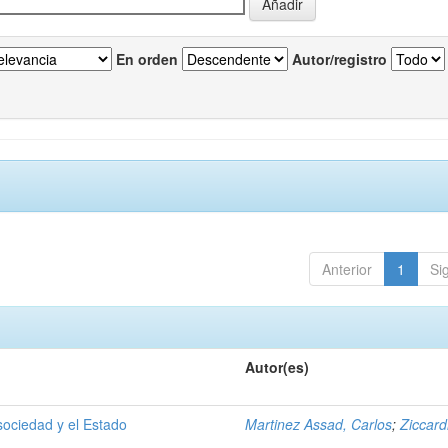
En orden
Autor/registro
Anterior
1
Si
Autor(es)
 sociedad y el Estado
Martinez Assad, Carlos
;
Ziccardi