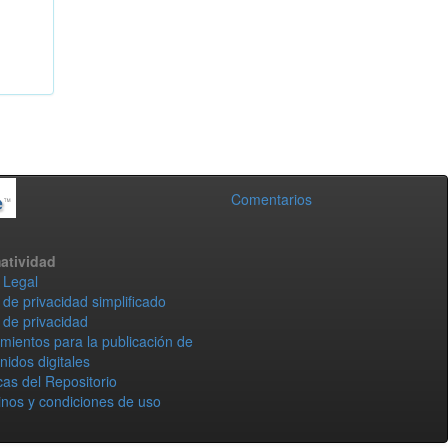
Comentarios
atividad
 Legal
 de privacidad simplificado
 de privacidad
mientos para la publicación de
nidos digitales
icas del Repositorio
nos y condiciones de uso