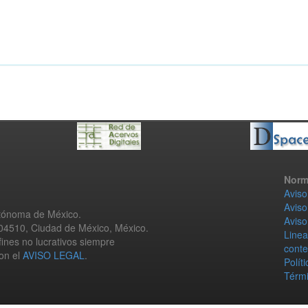
Norm
Aviso
Aviso
utónoma de México.
Aviso
 04510, Ciudad de México, México.
Linea
fines no lucrativos siempre
conte
con el
AVISO LEGAL
.
Polít
Térmi