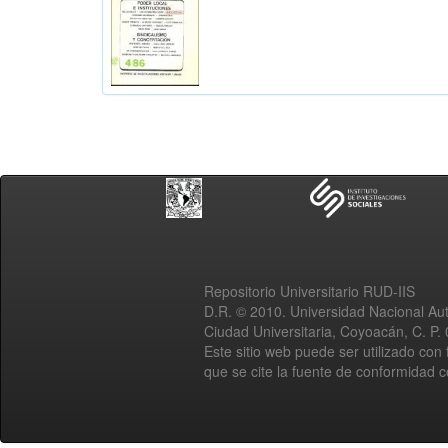
Repositorio Universitario RUD-IIS
D.R. © 2010. Universidad Nacional A
Ciudad Universitaria, Coyoacán, C. P.
Este sitio web puede ser utilizado con 
que se cite la fuente de conformidad 