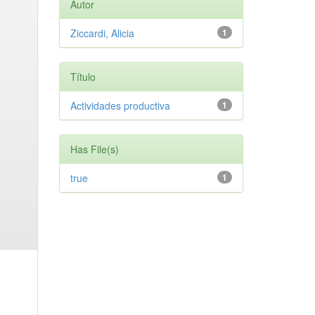
Autor
Ziccardi, Alicia
1
Título
Actividades productiva
1
Has File(s)
true
1