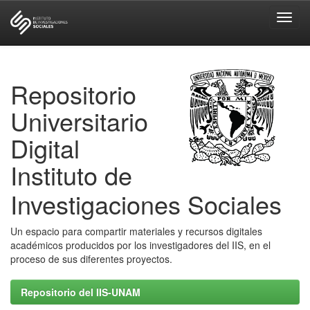
Skip
navigation
Repositorio
Universitario
Digital
Instituto de
Investigaciones Sociales
Un espacio para compartir materiales y recursos digitales
académicos producidos por los investigadores del IIS, en el
proceso de sus diferentes proyectos.
Repositorio del IIS-UNAM