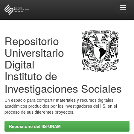
Skip
navigation
Repositorio
Universitario
Digital
Instituto de
Investigaciones Sociales
Un espacio para compartir materiales y recursos digitales
académicos producidos por los investigadores del IIS, en el
proceso de sus diferentes proyectos.
Repositorio del IIS-UNAM