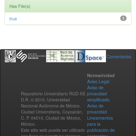
Has File(s)
true
1
Comentarios
Normatividad
Aviso Legal
Aviso de
Repositorio Universitario RUD-IIS
privacidad
D.R. © 2010. Universidad
simplificado
Nacional Autónoma de México.
Aviso de
Ciudad Universitaria, Coyoacán,
privacidad
C. P. 04510, Ciudad de México,
Lineamientos
México.
para la
Este sitio web puede ser utilizado
publicación de