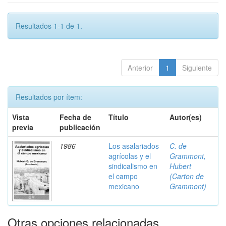
Resultados 1-1 de 1.
Anterior
1
Siguiente
Resultados por ítem:
Vista
Fecha de
Título
Autor(es)
previa
publicación
1986
Los asalariados
C. de
agrícolas y el
Grammont,
sindicalismo en
Hubert
el campo
(Carton de
mexicano
Grammont)
Otras opciones relacionadas