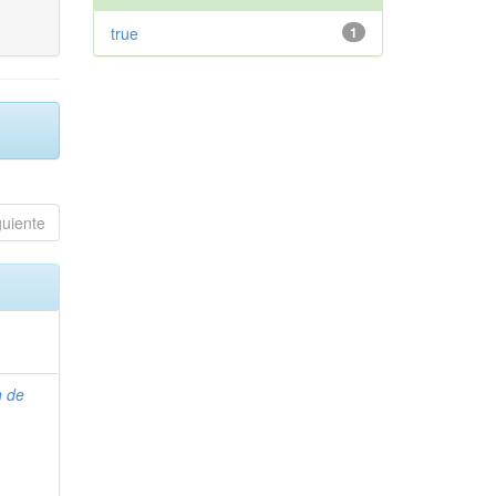
true
1
guiente
n de