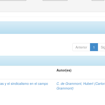
Anterior
1
Si
Autor(es)
las y el sindicalismo en el campo
C. de Grammont, Hubert (Carto
Grammont)