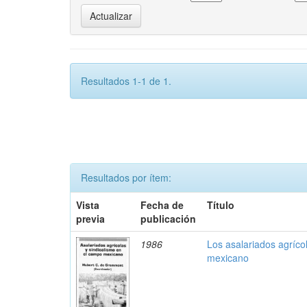
Resultados 1-1 de 1.
Resultados por ítem:
Vista
Fecha de
Título
previa
publicación
1986
Los asalariados agríco
mexicano