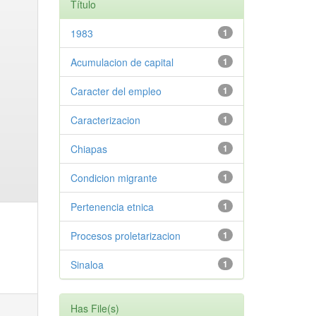
Título
1983
1
Acumulacion de capital
1
Caracter del empleo
1
Caracterizacion
1
Chiapas
1
Condicion migrante
1
Pertenencia etnica
1
Procesos proletarizacion
1
Sinaloa
1
Has File(s)