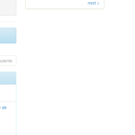
next >
guiente
n de