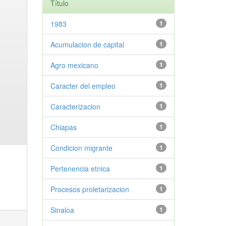
Título
1983
1
Acumulacion de capital
1
Agro mexicano
1
Caracter del empleo
1
Caracterizacion
1
Chiapas
1
Condicion migrante
1
Pertenencia etnica
1
Procesos proletarizacion
1
Sinaloa
1