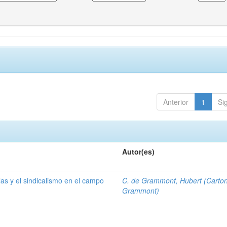
Anterior
1
Si
Autor(es)
las y el sindicalismo en el campo
C. de Grammont, Hubert (Carto
Grammont)