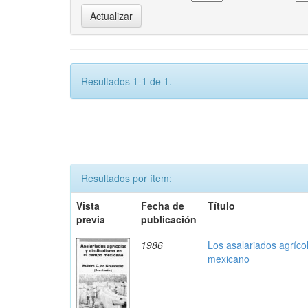
Resultados 1-1 de 1.
Resultados por ítem:
Vista
Fecha de
Título
previa
publicación
1986
Los asalariados agríco
mexicano