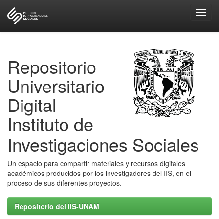
Skip
navigation
Repositorio
Universitario
Digital
Instituto de
Investigaciones Sociales
Un espacio para compartir materiales y recursos digitales
académicos producidos por los investigadores del IIS, en el
proceso de sus diferentes proyectos.
Repositorio del IIS-UNAM