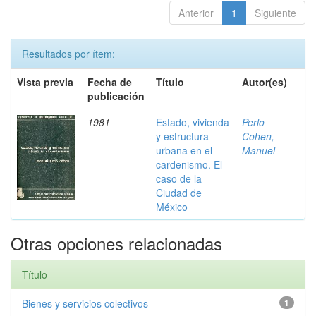
Anterior
1
Siguiente
Resultados por ítem:
Vista previa
Fecha de
Título
Autor(es)
publicación
1981
Estado, vivienda
Perlo
y estructura
Cohen,
urbana en el
Manuel
cardenismo. El
caso de la
Ciudad de
México
Otras opciones relacionadas
Título
Bienes y servicios colectivos
1