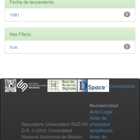
Fecha de lanzamiento
1981
1
Has File(s)
true
1
Comentarios
Normatividad
Aviso Legal
Aviso de
Repositorio Universitario RUD-IIS
privacidad
D.R. © 2010. Universidad
simplificado
Nacional Autónoma de México.
Aviso de