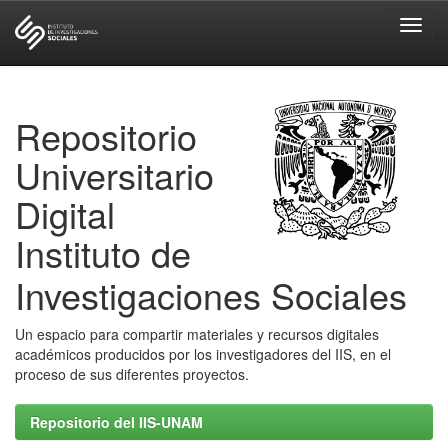
Skip
navigation
Repositorio
Universitario
Digital
Instituto de
Investigaciones Sociales
Un espacio para compartir materiales y recursos digitales
académicos producidos por los investigadores del IIS, en el
proceso de sus diferentes proyectos.
Repositorio del IIS-UNAM