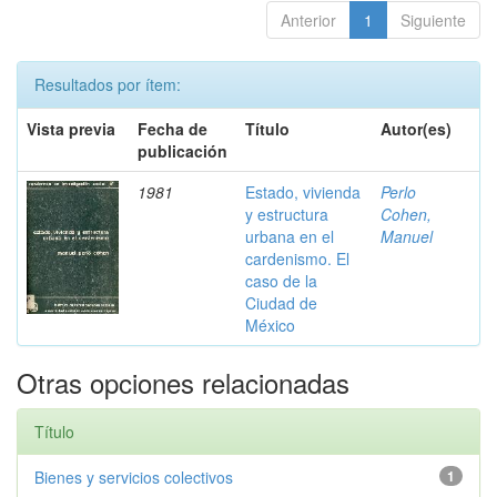
Anterior
1
Siguiente
Resultados por ítem:
Vista previa
Fecha de
Título
Autor(es)
publicación
1981
Estado, vivienda
Perlo
y estructura
Cohen,
urbana en el
Manuel
cardenismo. El
caso de la
Ciudad de
México
Otras opciones relacionadas
Título
Bienes y servicios colectivos
1