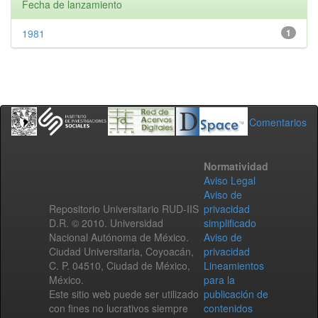
Fecha de lanzamiento
1981
1
Comentarios
Normatividad
Aviso Legal
Aviso de
Repositorio Universitario RUD-IIS
privacidad
D.R. © 2010. Universidad
simplificado
Nacional Autónoma de México.
Aviso de
Ciudad Universitaria, Coyoacán,
privacidad
C. P. 04510, Ciudad de México,
Lineamientos
México.
para la
Este sitio web puede ser utilizado
publicación de
con fines no lucrativos siempre
contenidos