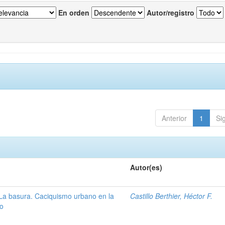
En orden
Autor/registro
Anterior
1
Si
Autor(es)
La basura. Caciquismo urbano en la
Castillo Berthier, Héctor F.
co