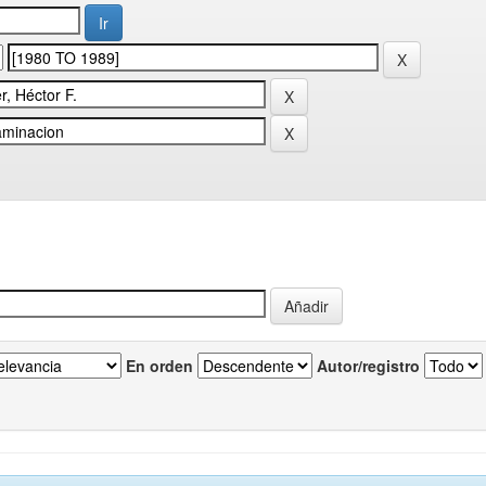
En orden
Autor/registro