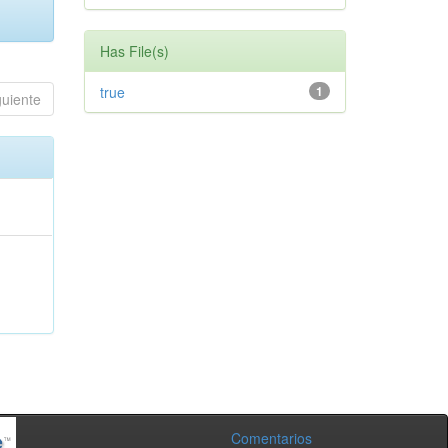
Has File(s)
true
1
guiente
Comentarios