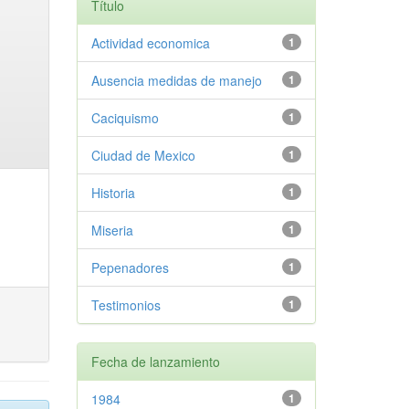
Título
Actividad economica
1
Ausencia medidas de manejo
1
Caciquismo
1
Ciudad de Mexico
1
Historia
1
Miseria
1
Pepenadores
1
Testimonios
1
Fecha de lanzamiento
1984
1