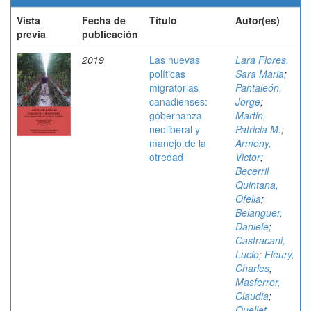
Vista
Fecha de
Título
Autor(es)
previa
publicación
2019
Las nuevas
Lara Flores,
políticas
Sara Maria
;
migratorias
Pantaleón,
canadienses:
Jorge
;
gobernanza
Martin,
neoliberal y
Patricia M.
;
manejo de la
Armony,
otredad
Victor
;
Becerril
Quintana,
Ofelia
;
Belanguer,
Daniele
;
Castracani,
Lucio
;
Fleury,
Charles
;
Masferrer,
Claudia
;
Ouellet,