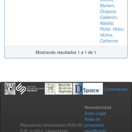
Myriam
;
Oropeza
Calderón,
Natalia
;
Piché, Victor
;
Vézina,
Catherine
Mostrando resultados 1 a 1 de 1
Comentarios
Normatividad
Aviso Legal
Aviso de
Repositorio Universitario RUD-IIS
privacidad
D.R. © 2010. Universidad
simplificado