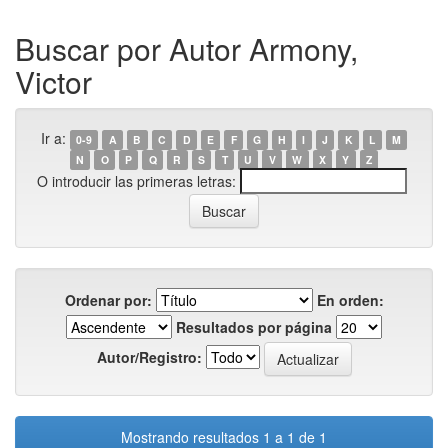
Buscar por Autor Armony,
Victor
Ir a:
0-9
A
B
C
D
E
F
G
H
I
J
K
L
M
N
O
P
Q
R
S
T
U
V
W
X
Y
Z
O introducir las primeras letras:
Ordenar por:
En orden:
Resultados por página
Autor/Registro:
Mostrando resultados 1 a 1 de 1