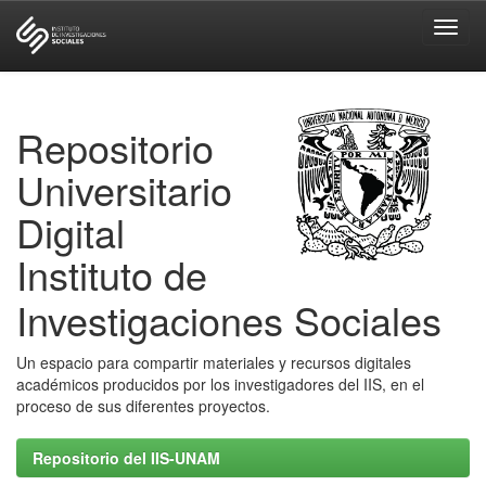
Skip
navigation
Repositorio
Universitario
Digital
Instituto de
Investigaciones Sociales
Un espacio para compartir materiales y recursos digitales
académicos producidos por los investigadores del IIS, en el
proceso de sus diferentes proyectos.
Repositorio del IIS-UNAM